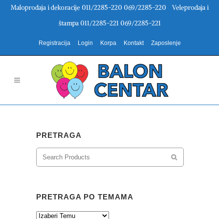
Maloprodaja i dekoracije 011/2285-220 069/2285-220 Veleprodaja i
štampa 011/2285-221 069/2285-221
Registracija
Login
Korpa
Kontakt
Zaposlenje
PRETRAGA
PRETRAGA PO TEMAMA