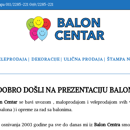
mpa 011/2285-221 069/2285-221
ELEPRODAJA
DEKORACIJE
ULIČNA PRODAJA
ŠTAMPA 
DOBRO DOŠLI NA PREZENTACIJU BALO
n Centar
se bavi uvozom , maloprodajom i veleprodajom svih 
alona ) i opreme za rad sa balonima.
 osnivanja 2003 godine pa sve do danas mi iz
Balon Centra
smo 