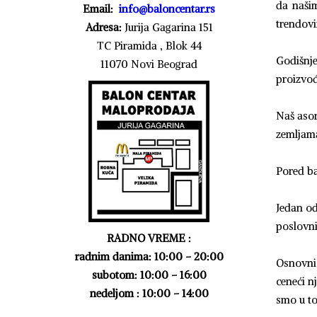
da našim
Email:
info@baloncentar.rs
trendov
Adresa:
Jurija Gagarina 151
TC Piramida , Blok 44
Godišnje
11070 Novi Beograd
proizvođ
Naš asor
zemljama
Pored ba
Jedan od
poslovni
RADNO VREME :
radnim danima: 10:00 – 20:00
Osnovni 
subotom: 10:00 – 16:00
ceneći n
nedeljom : 10:00 – 14:00
smo u to