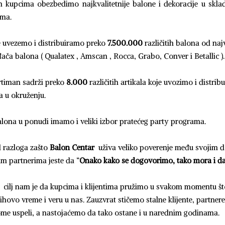
 kupcima obezbedimo najkvalitetnije balone i dekoracije u skl
ima.
 uvezemo i distribuiramo preko
7.500.000
različitih balona od naj
ača balona ( Qualatex , Amscan , Rocca, Grabo, Conver i Betallic ).
timan sadrži preko
8.000
različitih artikala koje uvozimo i distrib
 u okruženju.
lona u ponudi imamo i veliki izbor pratećeg party programa.
 razloga zašto
Balon Centar
uživa veliko poverenje među svojim d
m partnerima jeste da “
Onako kako se dogovorimo, tako mora i d
cilj nam je da kupcima i klijentima pružimo u svakom momentu što
jihovo vreme i veru u nas. Zauzvrat stičemo stalne klijente, partnere
me uspeli, a nastojaćemo da tako ostane i u narednim godinama.