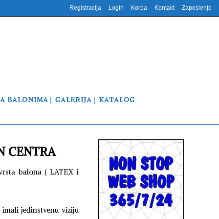
Registracija
Login
Korpa
Kontakt
Zaposlenje
NA BALONIMA
GALERIJA
KATALOG
N CENTRA
vrsta balona ( LATEX i
imali jedinstvenu viziju