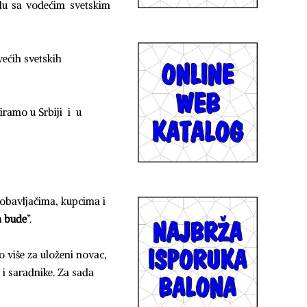
adu sa vodećim svetskim
većih svetskih
uiramo u Srbiji i u
obavljačima, kupcima i
a bude
”.
 više za uloženi novac,
 i saradnike. Za sada