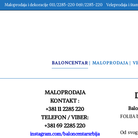
Maloprodaja i dekoracije 011/2285-220 069/2285-220 Veleprodaja i šta
BALONCENTAR
MALOPRODAJA
V
MALOPRODAJA
KONTAKT :
+381 11 2285 220
Balo
FOLIJA b
TELEFON / VIBER:
+381 69 2285 220
Od svog
instagram.com/baloncentarsrbija