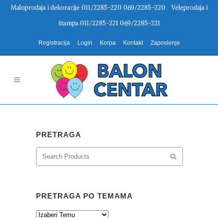
Maloprodaja i dekoracije 011/2285-220 069/2285-220 Veleprodaja i
štampa 011/2285-221 069/2285-221
Registracija
Login
Korpa
Kontakt
Zaposlenje
PRETRAGA
PRETRAGA PO TEMAMA