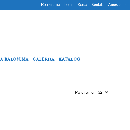
Registracija
Login
Korpa
Kontakt
Zaposlenje
NA BALONIMA
GALERIJA
KATALOG
Po stranici: