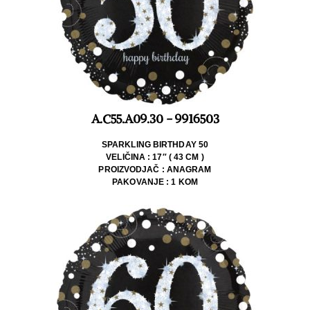
A.C55.A09.30 - 9916503
SPARKLING BIRTHDAY 50
VELIČINA : 17″ ( 43 CM )
PROIZVODJAČ : ANAGRAM
PAKOVANJE : 1 KOM