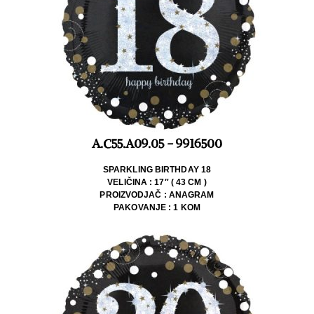
A.C55.A09.05 - 9916500
SPARKLING BIRTHDAY 18
VELIČINA : 17″ ( 43 CM )
PROIZVODJAČ : ANAGRAM
PAKOVANJE : 1 KOM