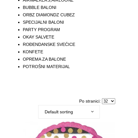
AIRWALKERS,AIRLOONZ
BUBBLE BALONI
ORBZ DIAMONDZ CUBEZ
SPECIJALNI BALONI
PARTY PROGRAM
OKAY SALVETE
ROĐENDANSKE SVEĆICE
KONFETE
OPREMA ZA BALONE
POTROŠNI MATERIJAL
Po stranici:
Default sorting