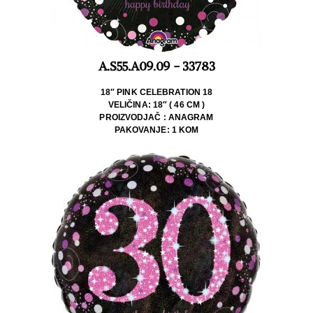
A.S55.A09.09 - 33783
18″ PINK CELEBRATION 18
VELIČINA: 18″ ( 46 CM )
PROIZVODJAČ : ANAGRAM
PAKOVANJE: 1 KOM