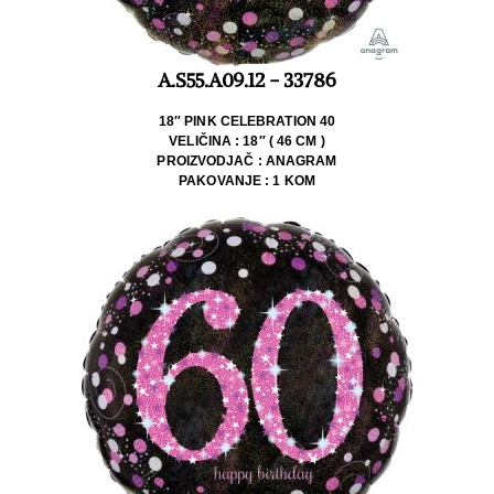
A.S55.A09.12 - 33786
18″ PINK CELEBRATION 40
VELIČINA : 18″ ( 46 CM )
PROIZVODJAČ : ANAGRAM
PAKOVANJE : 1 KOM