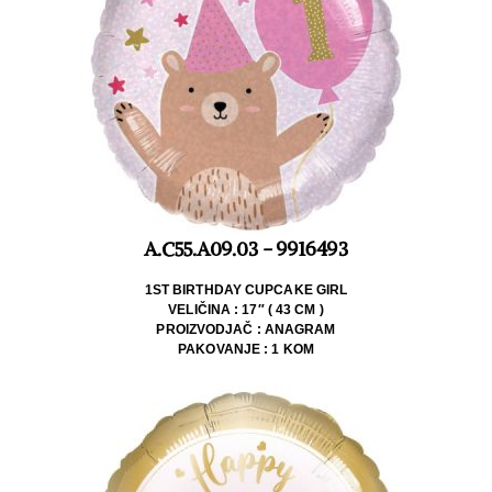
A.C55.A09.03 - 9916493
1ST BIRTHDAY CUPCAKE GIRL
VELIČINA : 17″ ( 43 CM )
PROIZVODJAČ : ANAGRAM
PAKOVANJE : 1 KOM