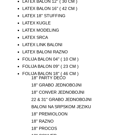
LATEX BALON 12" ( 30 CM )
LATEX BALON 16" ( 42 CM )
LATEX 18" STUFFING
LATEX KUGLE
LATEX MODELING
LATEX SRCA
LATEX LINK BALONI
LATEX BALONI RAZNO
FOLIJA BALON 04" ( 10 CM )
FOLIJA BALON 09" ( 23 CM )
FOLIJA BALON 18" ( 46 CM )
18" PARTY DECO
18" GRABO JEDNOBOJNI
18" CONVER JEDNOBOJNI
22 & 31" GRABO JEDNOBOJNI
BALONI NA SRPSKOM JEZIKU
18" PREMIOLOON
18" RAZNO
18" PROCOS