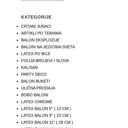
KATEGORIJE
CRTANI JUNACI
ARTIKLI PO TEMAMA
BALON EKSPLOZIJE
BALONI NA JEZICIMA SVETA
LATEX PO BOJI
FOLIJA BROJEVI I SLOVA
KALISAN
PARTY DECO
BALON BUKETI
ULIČNA PRODAJA
BOBO BALONI
LATEX CHROME
LATEX BALON 5" ( 13 CM )
LATEX BALON 9" ( 23 CM )
LATEX BALON 11" ( 28 CM )