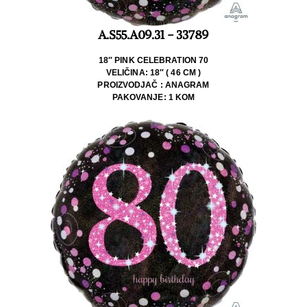
A.S55.A09.31 - 33789
18″ PINK CELEBRATION 70
VELIČINA: 18″ ( 46 CM )
PROIZVODJAČ : ANAGRAM
PAKOVANJE: 1 KOM