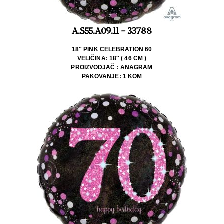
A.S55.A09.11 - 33788
18″ PINK CELEBRATION 60
VELIČINA: 18″ ( 46 CM )
PROIZVODJAČ : ANAGRAM
PAKOVANJE: 1 KOM