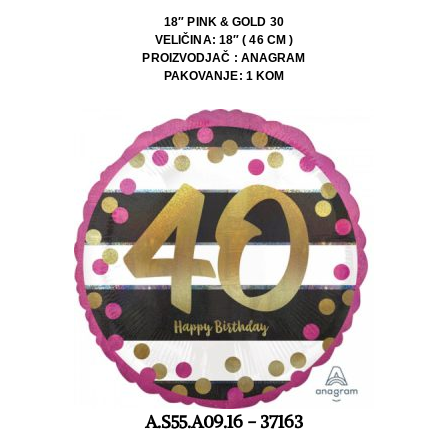
18″ PINK & GOLD 30
VELIČINA: 18″ ( 46 CM )
PROIZVODJAČ : ANAGRAM
PAKOVANJE: 1 KOM
A.S55.A09.16 - 37163