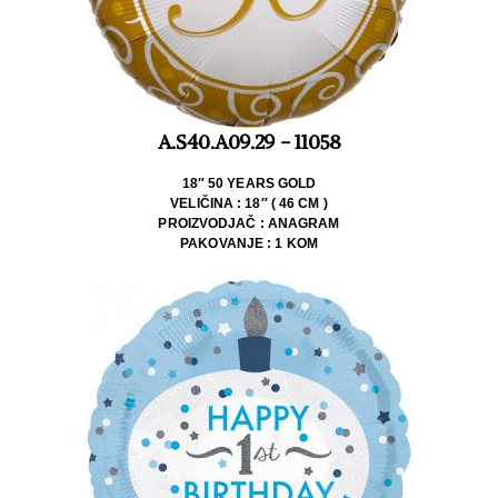
A.S40.A09.29 - 11058
18″ 50 YEARS GOLD
VELIČINA : 18″ ( 46 CM )
PROIZVODJAČ : ANAGRAM
PAKOVANJE : 1 KOM