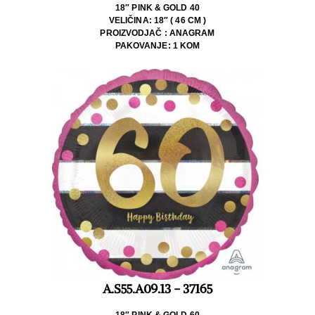
18″ PINK & GOLD 40
VELIČINA: 18″ ( 46 CM )
PROIZVODJAČ : ANAGRAM
PAKOVANJE: 1 KOM
A.S55.A09.13 - 37165