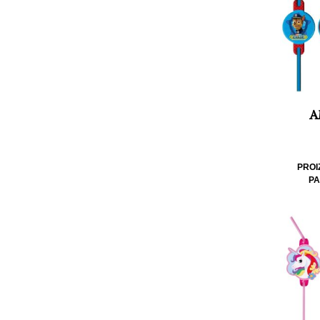
A
PROI
PA