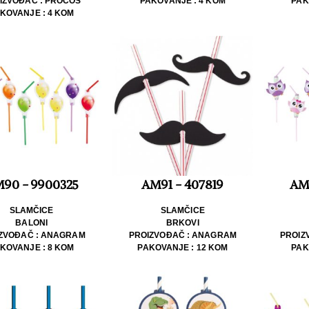
IZVOĐAČ : PROCOS
PAKOVANJE : 4 KOM
PAK
KOVANJE : 4 KOM
90 - 9900325
AM91 - 407819
AM
SLAMČICE
SLAMČICE
BALONI
BRKOVI
ZVOĐAČ : ANAGRAM
PROIZVOĐAČ : ANAGRAM
PROIZ
KOVANJE : 8 KOM
PAKOVANJE : 12 KOM
PAK