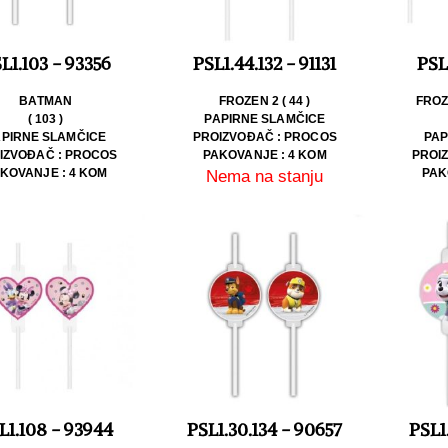
L1.103 - 93356
PSL1.44.132 - 91131
PSL
BATMAN
FROZEN 2 ( 44 )
FROZ
( 103 )
PAPIRNE SLAMČICE
APIRNE SLAMČICE
PROIZVOĐAČ : PROCOS
PAP
IZVOĐAČ : PROCOS
PAKOVANJE : 4 KOM
PROI
KOVANJE : 4 KOM
PAK
Nema na stanju
L1.108 - 93944
PSL1.30.134 - 90657
PSL1