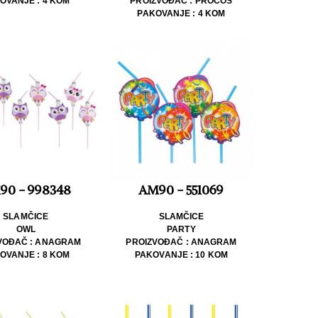
OVANJE : 4 KOM
PROIZVOĐAČ : PROCOS
PAKOVANJE : 4 KOM
90 - 998348
AM90 - 551069
SLAMČICE
SLAMČICE
OWL
PARTY
VOĐAČ : ANAGRAM
PROIZVOĐAČ : ANAGRAM
OVANJE : 8 KOM
PAKOVANJE : 10 KOM