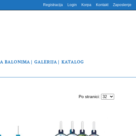
Registracija
Login
Korpa
Kontakt
Zaposlenje
NA BALONIMA
GALERIJA
KATALOG
Po stranici: