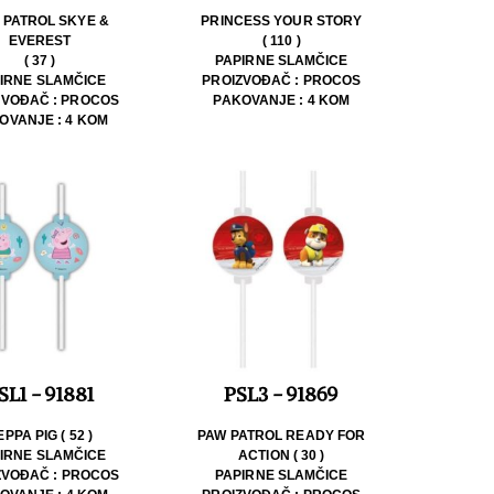
 PATROL SKYE &
PRINCESS YOUR STORY
EVEREST
( 110 )
( 37 )
PAPIRNE SLAMČICE
IRNE SLAMČICE
PROIZVOĐAČ : PROCOS
ZVOĐAČ : PROCOS
PAKOVANJE : 4 KOM
OVANJE : 4 KOM
SL1 - 91881
PSL3 - 91869
EPPA PIG ( 52 )
PAW PATROL READY FOR
IRNE SLAMČICE
ACTION ( 30 )
ZVOĐAČ : PROCOS
PAPIRNE SLAMČICE