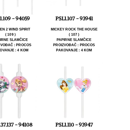
1.109 - 94059
PSL1.107 - 93941
EN 2 WIND SPIRIT
MICKEY ROCK THE HOUSE
( 109 )
( 107 )
IRNE SLAMČICE
PAPIRNE SLAMČICE
ZVOĐAČ : PROCOS
PROIZVOĐAČ : PROCOS
OVANJE : 4 KOM
PAKOVANJE : 4 KOM
.37.137 - 94108
PSL1.110 - 93947