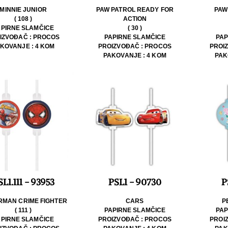
MINNIE JUNIOR
PAW PATROL READY FOR
PAW
( 108 )
ACTION
APIRNE SLAMČICE
( 30 )
IZVOĐAČ : PROCOS
PAPIRNE SLAMČICE
PAP
KOVANJE : 4 KOM
PROIZVOĐAČ : PROCOS
PROI
PAKOVANJE : 4 KOM
PAK
L1.111 - 93953
PSL1 - 90730
P
RMAN CRIME FIGHTER
CARS
P
( 111 )
PAPIRNE SLAMČICE
PAP
APIRNE SLAMČICE
PROIZVOĐAČ : PROCOS
PROI