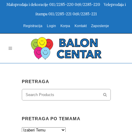
Maloprodaja i dekoracije 011/2285-220 069/2285-220 Veleprodaja i
štampa 011/2285-221 069/2285-221
Registracija
Login
Korpa
Kontakt
Zaposlenje
PRETRAGA
PRETRAGA PO TEMAMA