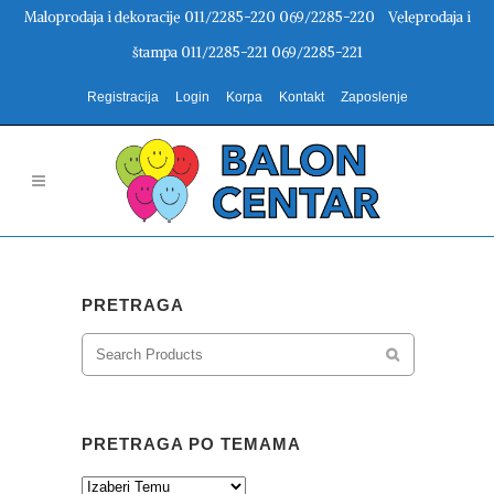
Maloprodaja i dekoracije 011/2285-220 069/2285-220 Veleprodaja i
štampa 011/2285-221 069/2285-221
Registracija
Login
Korpa
Kontakt
Zaposlenje
PRETRAGA
PRETRAGA PO TEMAMA