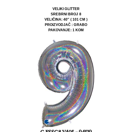
VELIKI GLITTER
SREBRNI BROJ 8
VELIČINA: 40″ ( 101 CM )
PROIZVODJAČ : GRABO
PAKOVANJE: 1 KOM
G.FSSG8.V405 - 94519