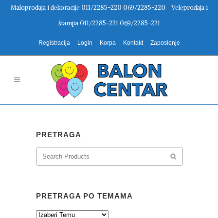
Maloprodaja i dekoracije 011/2285-220 069/2285-220 Veleprodaja i
štampa 011/2285-221 069/2285-221
Registracija
Login
Korpa
Kontakt
Zaposlenje
PRETRAGA
PRETRAGA PO TEMAMA