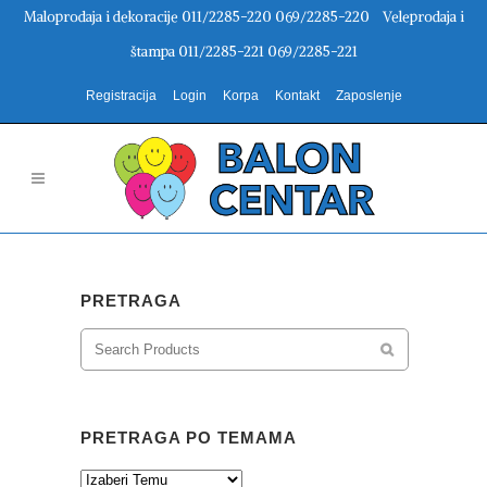
Maloprodaja i dekoracije 011/2285-220 069/2285-220 Veleprodaja i
štampa 011/2285-221 069/2285-221
Registracija
Login
Korpa
Kontakt
Zaposlenje
PRETRAGA
PRETRAGA PO TEMAMA