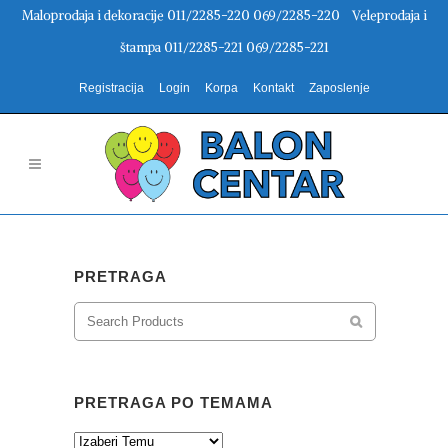
Maloprodaja i dekoracije 011/2285-220 069/2285-220 Veleprodaja i
štampa 011/2285-221 069/2285-221
Registracija
Login
Korpa
Kontakt
Zaposlenje
PRETRAGA
PRETRAGA PO TEMAMA