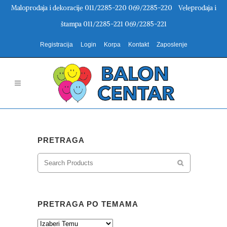
Maloprodaja i dekoracije 011/2285-220 069/2285-220 Veleprodaja i
štampa 011/2285-221 069/2285-221
Registracija
Login
Korpa
Kontakt
Zaposlenje
PRETRAGA
PRETRAGA PO TEMAMA