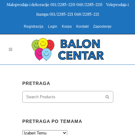
Maloprodaja i dekoracije 011/2285-220 069/2285-220 Veleprodaja i
štampa 011/2285-221 069/2285-221
Registracija
Login
Korpa
Kontakt
Zaposlenje
PRETRAGA
PRETRAGA PO TEMAMA