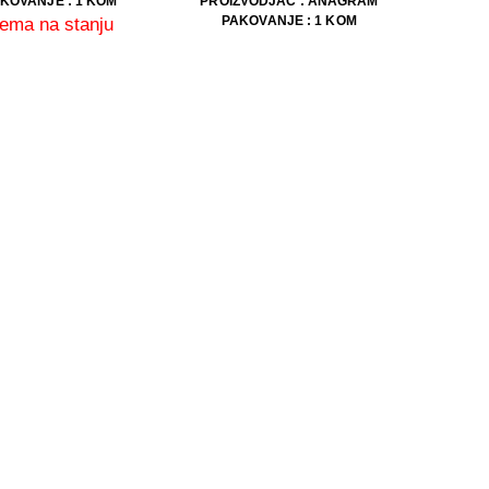
KOVANJE : 1 KOM
PROIZVODJAČ : ANAGRAM
PAKOVANJE : 1 KOM
ema na stanju