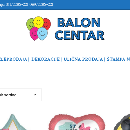
mpa 011/2285-221 069/2285-221
ELEPRODAJA
DEKORACIJE
ULIČNA PRODAJA
ŠTAMPA 
lt sorting