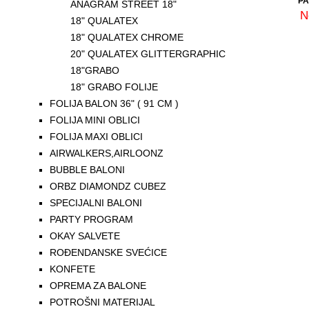
PA
ANAGRAM STREET 18"
N
18" QUALATEX
18" QUALATEX CHROME
20" QUALATEX GLITTERGRAPHIC
18"GRABO
18" GRABO FOLIJE
FOLIJA BALON 36" ( 91 CM )
FOLIJA MINI OBLICI
FOLIJA MAXI OBLICI
AIRWALKERS,AIRLOONZ
BUBBLE BALONI
ORBZ DIAMONDZ CUBEZ
SPECIJALNI BALONI
PARTY PROGRAM
OKAY SALVETE
ROĐENDANSKE SVEĆICE
KONFETE
OPREMA ZA BALONE
POTROŠNI MATERIJAL