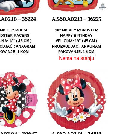
.A02.10 - 36224
A.S60.A02.13 - 36225
 MICKEY MOUSE
18″ MICKEY ROADSTER
DSTER RACERS
HAPPY BIRTHDAY
INA: 18″ ( 45 CM )
VELIČINA: 18″ ( 45 CM )
VODJAČ : ANAGRAM
PROIZVODJAČ : ANAGRAM
OVANJE: 1 KOM
PAKOVANJE: 1 KOM
Nema na stanju
.A02.04 - 30647
A.S60.A02.01 - 24813