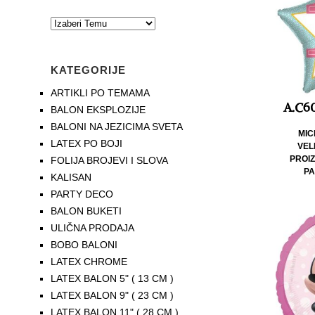
KATEGORIJE
ARTIKLI PO TEMAMA
A.C60
BALON EKSPLOZIJE
BALONI NA JEZICIMA SVETA
MIC
LATEX PO BOJI
VELI
PROI
FOLIJA BROJEVI I SLOVA
PA
KALISAN
PARTY DECO
BALON BUKETI
ULIČNA PRODAJA
BOBO BALONI
LATEX CHROME
LATEX BALON 5" ( 13 CM )
LATEX BALON 9" ( 23 CM )
LATEX BALON 11" ( 28 CM )