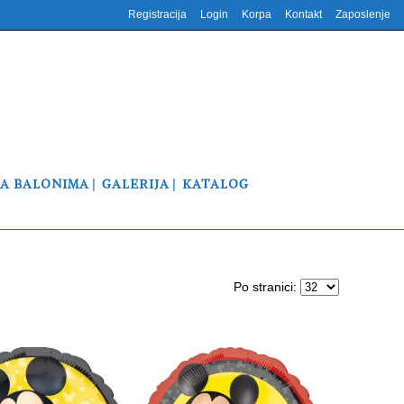
Registracija
Login
Korpa
Kontakt
Zaposlenje
NA BALONIMA
GALERIJA
KATALOG
Po stranici: