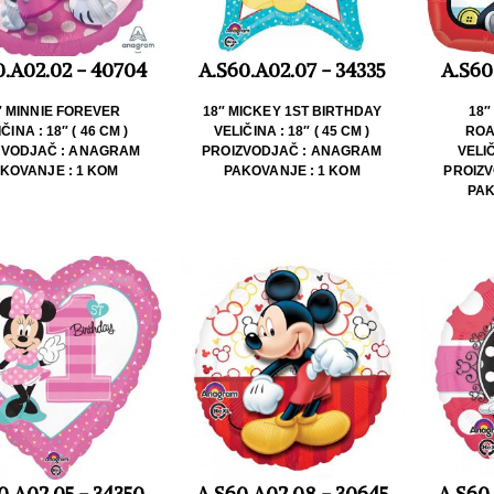
0.A02.02 - 40704
A.S60.A02.07 - 34335
A.S60
″ MINNIE FOREVER
18″ MICKEY 1ST BIRTHDAY
18″
ČINA : 18″ ( 46 CM )
VELIČINA : 18″ ( 45 CM )
ROA
ZVODJAČ : ANAGRAM
PROIZVODJAČ : ANAGRAM
VELIČ
KOVANJE : 1 KOM
PAKOVANJE : 1 KOM
PROIZ
PAK
0.A02.05 - 34350
A.S60.A02.08 - 30645
A.S60