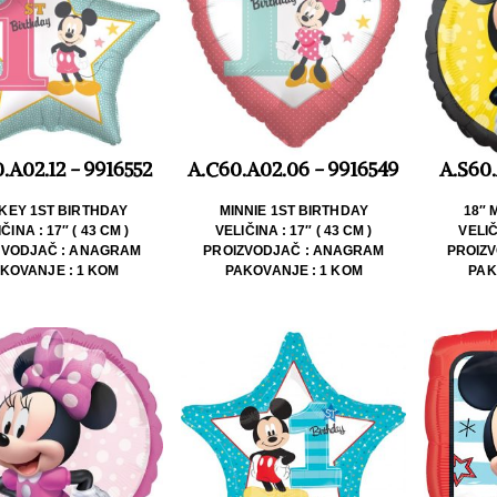
.A02.12 - 9916552
A.C60.A02.06 - 9916549
A.S60
KEY 1ST BIRTHDAY
MINNIE 1ST BIRTHDAY
18″ 
ČINA : 17″ ( 43 CM )
VELIČINA : 17″ ( 43 CM )
VELIČ
ZVODJAČ : ANAGRAM
PROIZVODJAČ : ANAGRAM
PROIZ
KOVANJE : 1 KOM
PAKOVANJE : 1 KOM
PAK