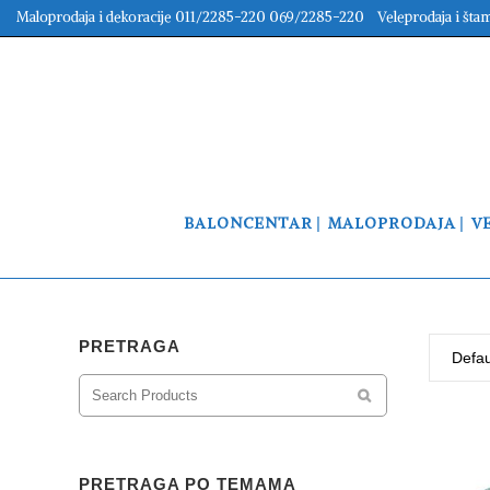
Maloprodaja i dekoracije 011/2285-220 069/2285-220 Veleprodaja i šta
BALONCENTAR
MALOPRODAJA
V
PRETRAGA
Defau
PRETRAGA PO TEMAMA