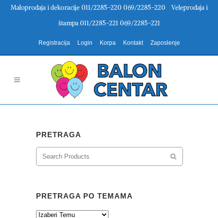
Maloprodaja i dekoracije 011/2285-220 069/2285-220 Veleprodaja i
štampa 011/2285-221 069/2285-221
Registracija
Login
Korpa
Kontakt
Zaposlenje
PRETRAGA
PRETRAGA PO TEMAMA