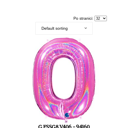
Po stranici:
Default sorting
G.FSSG8.V406 - 94160