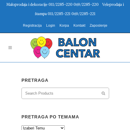
Maloprodaja i dekoracije 011/2285-220 069/2285-220 Veleprodaja i
štampa 011/2285-221 069/2285-221
Registracija
Login
Korpa
Kontakt
Zaposlenje
PRETRAGA
PRETRAGA PO TEMAMA