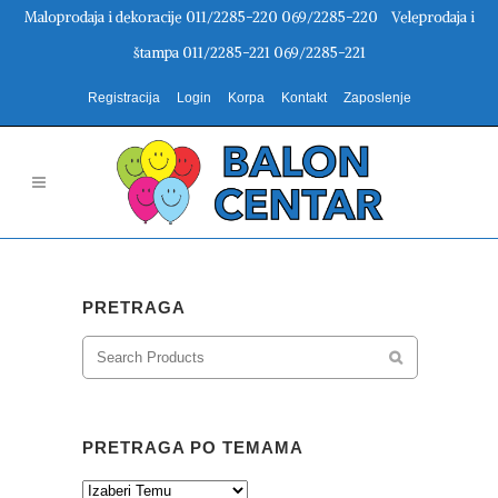
Maloprodaja i dekoracije 011/2285-220 069/2285-220 Veleprodaja i
štampa 011/2285-221 069/2285-221
Registracija
Login
Korpa
Kontakt
Zaposlenje
PRETRAGA
PRETRAGA PO TEMAMA