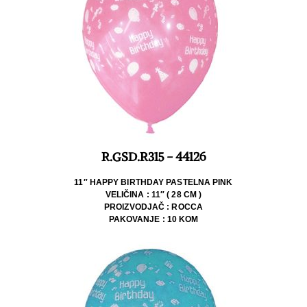
R.GSD.R315 - 44126
11″ HAPPY BIRTHDAY PASTELNA PINK
VELIČINA : 11″ ( 28 CM )
PROIZVODJAČ : ROCCA
PAKOVANJE : 10 KOM