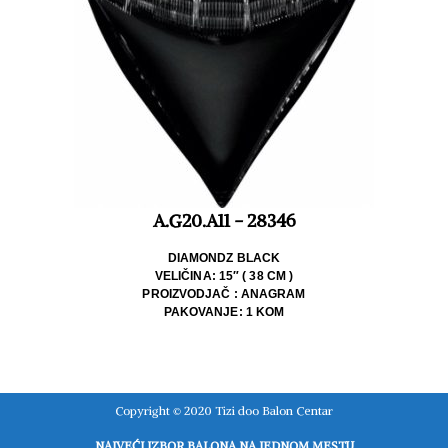
A.G20.A11 - 28346
DIAMONDZ BLACK
VELIČINA: 15″ ( 38 CM )
PROIZVODJAČ : ANAGRAM
PAKOVANJE: 1 KOM
Copyright © 2020 Tizi doo Balon Centar
NAJVEĆI IZBOR BALONA NA JEDNOM MESTU