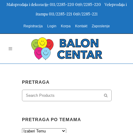
Maloprodaja i dekoracije 011/2285-220 069/2285-220 Veleprodaja i
štampa 011/2285-221 069/2285-221
Registracija
Login
Korpa
Kontakt
Zaposlenje
PRETRAGA
PRETRAGA PO TEMAMA