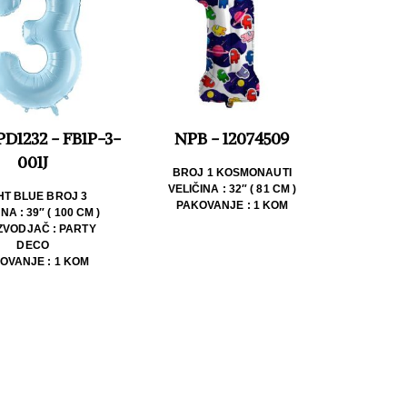
PD1232 - FB1P-3-
NPB - 12074509
001J
BROJ 1 KOSMONAUTI
VELIČINA : 32″ ( 81 CM )
HT BLUE BROJ 3
PAKOVANJE : 1 KOM
NA : 39″ ( 100 CM )
ZVODJAČ : PARTY
DECO
OVANJE : 1 KOM