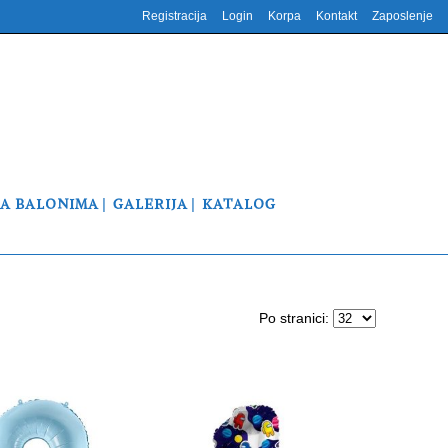
Registracija
Login
Korpa
Kontakt
Zaposlenje
NA BALONIMA
GALERIJA
KATALOG
Po stranici: