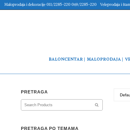
Maloprodaja i dekoracije 011/2285-220 069/2285-220 Veleprodaja i šta
BALONCENTAR
MALOPRODAJA
V
PRETRAGA
Defau
PRETRAGA PO TEMAMA