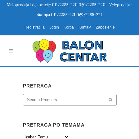
Maloprodaja i dekoracije 011/2285-220 069/2285-220 Veleprodaja i
štampa 011/2285-221 069/2285-221
Registracija
Login
Korpa
Kontakt
Zaposlenje
PRETRAGA
PRETRAGA PO TEMAMA