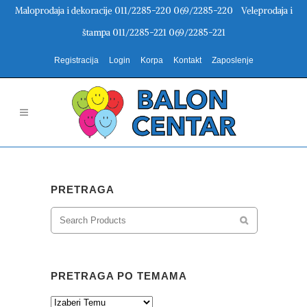
Maloprodaja i dekoracije 011/2285-220 069/2285-220 Veleprodaja i
štampa 011/2285-221 069/2285-221
Registracija
Login
Korpa
Kontakt
Zaposlenje
PRETRAGA
PRETRAGA PO TEMAMA